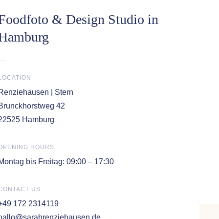
Foodfoto & Design Studio in
Hamburg
LOCATION
Renziehausen | Stern
Brunckhorstweg 42
22525 Hamburg
OPENING HOURS
Montag bis Freitag: 09:00 – 17:30
CONTACT US
+49 172 2314119
hallo@sarahrenziehausen.de