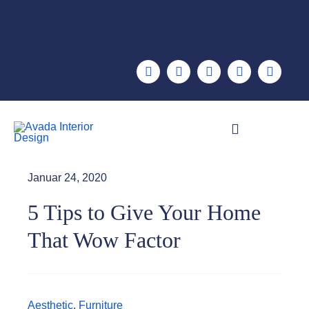
Zum
Inhalt
springen
Toggle
Navigation
PORTFOLIO
Januar 24, 2020
5 Tips to Give Your Home
CASES
That Wow Factor
LEISTUNGEN
ÜBER MICH
Aesthetic
,
Furniture